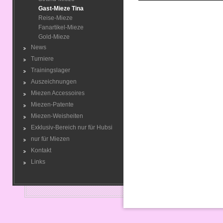
Gast-Mieze Tina
Reise-Mieze
Fanartikel-Mieze
Gold-Mieze
News
Turniere
Trainingslager
Auszeichnungen
Miezen Accessoires
Miezen-Patente
Miezen-Weisheiten
Exklusiv-Bereich nur für Hubsi
nur für Miezen
Kontakt
Links