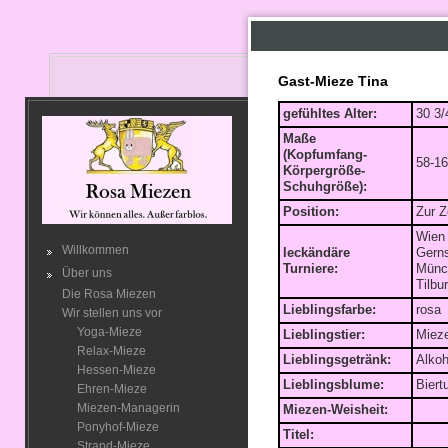
Gast-Mieze Tina
gefühltes Alter:
30 3/
Maße
(Kopfumfang-
58-16
Körpergröße-
Schuhgröße):
Position:
Zur Z
Wien
Willkommen
leckändäre
Gern
Turniere:
Münc
Über uns
Tilbu
Die Rosa Miezen
Lieblingsfarbe:
rosa
Wir stellen uns vor
Yoga-Mieze
Lieblingstier:
Miez
Relax-Mieze
Lieblingsgetränk:
Alkoh
Hessen-Mieze
Lieblingsblume:
Biert
Ehren-Mieze
Miezen-Managerin
Miezen-Weisheit:
Ponyhof-Mieze
Titel:
Strand-Mieze