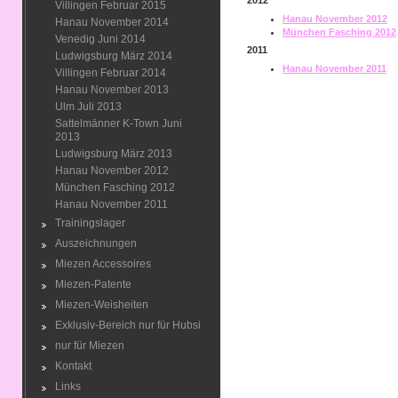
2012
Villingen Februar 2015
Hanau November 2012
Hanau November 2014
München Fasching 2012
Venedig Juni 2014
2011
Ludwigsburg März 2014
Hanau November 2011
Villingen Februar 2014
Hanau November 2013
Ulm Juli 2013
Sattelmänner K-Town Juni
2013
Ludwigsburg März 2013
Hanau November 2012
München Fasching 2012
Hanau November 2011
Trainingslager
Auszeichnungen
Miezen Accessoires
Miezen-Patente
Miezen-Weisheiten
Exklusiv-Bereich nur für Hubsi
nur für Miezen
Kontakt
Links