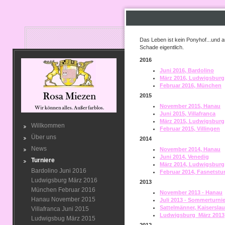
Das Leben ist kein Ponyhof...und 
Schade eigentlich.
2016
Juni 2016, Bardolino
März 2016, Ludwigsburg
Februar 2016, München
2015
November 2015, Hanau
Juni 2015, Villafranca
März 2015, Ludwigsburg
Willkommen
Februar 2015, Villingen
Über uns
2014
News
November 2014, Hanau
Juni 2014, Venedig
Turniere
März 2014, Ludwigsburg
Bardolino Juni 2016
Februar 2014, Fasnetstur
Ludwigsburg März 2016
2013
München Februar 2016
November 2013 - Hanau
Hanau November 2015
Juli 2013 - Sommerturni
Sattelmänner, Kaiserslau
Villafranca Juni 2015
Ludwigsburg März 2013
Ludwigsbug März 2015