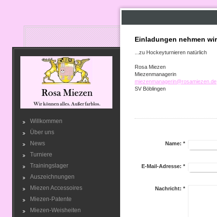
Einladungen nehmen wir
...zu Hockeyturnieren natürlich
Rosa Miezen
Miezenmanagerin
miezenmanagerin@rosamiezen.de
SV Böblingen
Willkommen
Über uns
News
Name:
*
Turniere
Trainingslager
E-Mail-Adresse:
*
Auszeichnungen
Miezen Accessoires
Nachricht:
*
Miezen-Patente
Miezen-Weisheiten